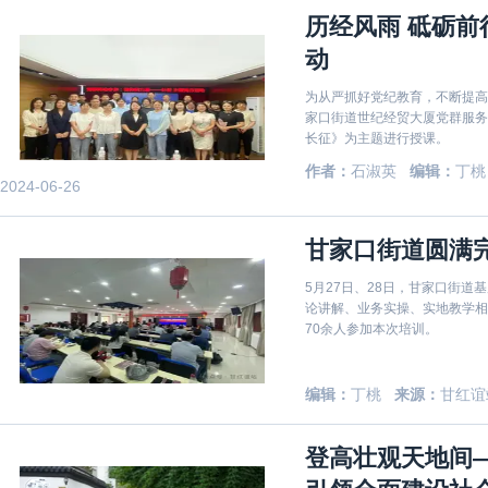
历经风雨 砥砺前
动
为从严抓好党纪教育，不断提高
家口街道世纪经贸大厦党群服务
长征》为主题进行授课。
作者：
石淑英
编辑：
丁桃
2024-06-26
甘家口街道圆满
5月27日、28日，甘家口街道
论讲解、业务实操、实地教学相
70余人参加本次培训。
编辑：
丁桃
来源：
甘红谊
登高壮观天地间