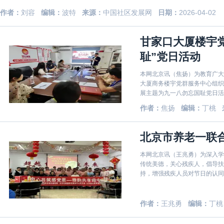
作者：
刘容
编辑：
波特
来源：
中国社区发展网
日期：
2026-04-02
甘家口大厦楼宇
耻”党日活动
本网北京讯（焦扬）为教育广大
大厦商务楼宇党群服务中心组织
展主题为九一八勿忘国耻党日活动。 会议室里，各支部党员齐聚一堂，现场观看
历史资料纪录片。观影中大家沉
作者：
焦扬
编辑：
丁桃
党员深刻牢记勿忘国耻，肩负起
北京市养老一联
本网北京讯（王兆勇）为深入学
传统美德，关心残疾人，倡导扶
持，增强残疾人员对节日的认同感
领域社会服务机构第一联合党委
京红枫盈养老服务中心、北京怡
作者：
王兆勇
编辑：
丁桃