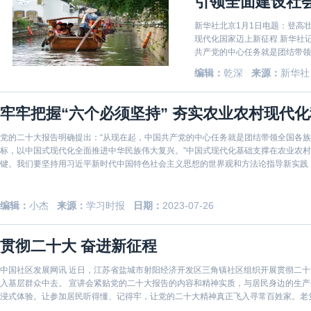
引领全面建设社
新华社北京1月1日电题：登高
现代化国家迈上新征程 新华社
共产党的中心任务就是团结带领
奋斗目标，以中国式现代化全面推
编辑：
乾深
来源：
新华社
贯彻党的二十大精神开局之年。
牢牢把握“六个必须坚持” 夯实农业农村现代
党的二十大报告明确提出：“从现在起，中国共产党的中心任务就是团结带领全国各
标，以中国式现代化全面推进中华民族伟大复兴。”中国式现代化基础支撑在农业农
键。我们要坚持用习近平新时代中国特色社会主义思想的世界观和方法论指导新实践，
我国农业农村
编辑：
小杰
来源：
学习时报
日期：
2023-07-26
贯彻二十大 奋进新征程
中国社区发展网讯 近日，江苏省盐城市射阳经济开发区三角镇社区组织开展贯彻二十
入基层群众中去。 宣讲会紧贴党的二十大报告的内容和精神实质，与居民身边的生产生活变化结合在一起，以身边人讲身边事的形式，提升课堂沉
浸式体验。让参加居民听得懂、记得牢，让党的二十大精神真正飞入寻常百姓家。老
神，作为