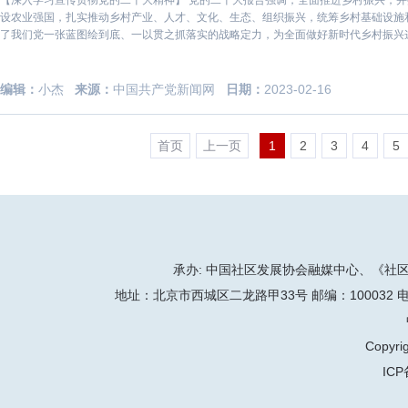
【深入学习宣传贯彻党的二十大精神】 党的二十大报告强调，全面推进乡村振兴，
设农业强国，扎实推动乡村产业、人才、文化、生态、组织振兴，统筹乡村基础设施
了我们党一张蓝图绘到底、一以贯之抓落实的战略定力，为全面做好新时代乡村振兴
各个领域、
编辑：
小杰
来源：
中国共产党新闻网
日期：
2023-02-16
首页
上一页
1
2
3
4
5
承办: 中国社区发展协会融媒中心、《社区天地
地址：北京市西城区二龙路甲33号 邮编：100032 电话：86-
Copyrig
ICP