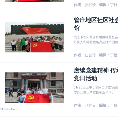
作者：
孙百珍
编辑：
丁桃
管庄地区社区社
馆
北京市朝阳区管庄地区社区社会
带头人和社区联络员前往中国共
作者：
任会玲
编辑：
丁桃
赓续党建精神 
党日活动
6月26日上午，甘家口街道“
委赴北京大学红楼参观学习。
作者：
张晓义
编辑：
丁桃
2024-06-26