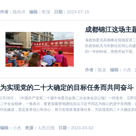
作者：
陈尚洋
编辑：
乾深
日期：
2023-07-15
成都锦江这场主
省政协委员高善峰在现场宣讲二十大精神 中国社区发展网讯 4月20日
区政协机关与华新社区同心共建
到一半的时候，突然开始下雨。
结束？没有料到的是，居民齐声
邀请到的主讲人高善峰，是四川
作者：
陈龙
编辑：
小杰
为实现党的二十大确定的目标任务而共同奋斗
2月28日，《中国共产党第二十届中央委员会第二次全体会议公报》一经发布，立即
二中全会精神，一致表示，要更加紧密地团结在以习近平同志为核心的党中央周围，
代化建设，坚定改革信心和决心，努力实现各项发展任务，为实现党的二十大确定的
作，深刻
编辑：
小杰
来源：
人民日报
日期：
2023-03-02