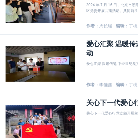
2024 年 7 月 16 日，
区党委开展共建活动。共同前往
作者：
周长瑞
编辑：
丁桃
爱心汇聚 温暖传
动
爱心汇聚 温暖传递 中经世纪
作者：
李佳鑫
编辑：
丁桃
关心下一代爱心
关心下一代爱心行党支部开展主