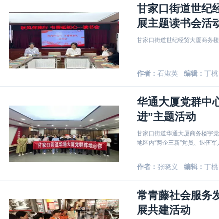
甘家口街道世纪
展主题读书会活
甘家口街道世纪经贸大厦商务楼
作者：
石淑英
编辑：
丁桃
华通大厦党群中心
进”主题活动
甘家口街道华通大厦商务楼宇党群
地区内“两企三新”党员、退伍
作者：
张晓义
编辑：
丁桃
常青藤社会服务
展共建活动