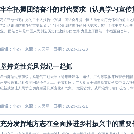
牢牢把握团结奋斗的时代要求（认真学习宣传
习近平总书记在党的二十大报告中强调：团结奋斗是中国人民创造历史伟业的必由之
充分认识团结奋斗的重要意义，牢牢把握团结奋斗的时代要求，筑牢全体中华儿女共
业。 团结奋斗是中国人民创造历史伟业的必由之路 力量生于团结，幸福源自奋斗。
结奋斗，团
编辑：
小杰
来源：
人民网
日期：
2023-02-28
坚持党性党风党纪一起抓
发出廉洁过节倡议，风清气正过大年；运用新媒体、短信、广告等载体开展警示提醒
违规收送礼品礼金等问题今年元旦、春节期间，广大党员干部自觉贯彻落实中央八项
纪新成效让人民群众切身感受到新变化新气象。 党要管党、从严治党，靠什么管，
总书记深刻
编辑：
小杰
来源：
人民网
日期：
2023-02-21
充分发挥地方志在全面推进乡村振兴中的重要