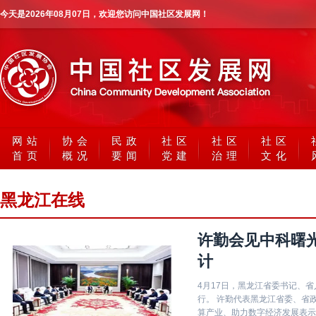
今天是
2026年08月07日
，欢迎您访问中国社区发展网！
网站
协会
民政
社区
社区
社区
首页
概况
要闻
党建
治理
文化
黑龙江在线
许勤会见中科曙
计
4月17日，黑龙江省委书记、
行。 许勤代表黑龙江省委、省政府对历军一行表示欢迎，对中科曙光集团在黑龙江布局发展智
算产业、助力数字经济发展表示