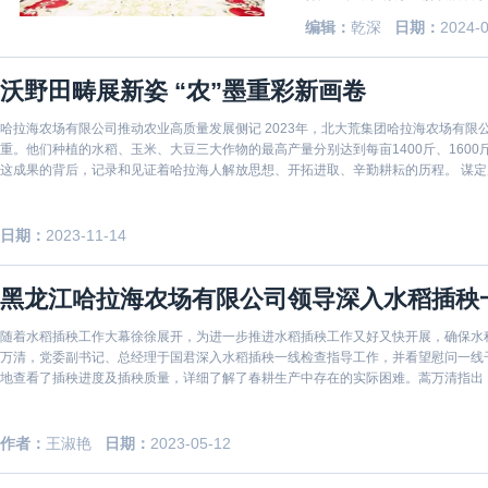
江期间重要讲话重要指示精神，
编辑：
乾深
日期：
2024-
把握高质量发展首要任务，大力
沃野田畴展新姿 “农”墨重彩新画卷
哈拉海农场有限公司推动农业高质量发展侧记 2023年，北大荒集团哈拉海农场有
重。他们种植的水稻、玉米、大豆三大作物的最高产量分别达到每亩1400斤、1600
这成果的背后，记录和见证着哈拉海人解放思想、开拓进取、辛勤耕耘的历程。 谋定
日期：
2023-11-14
黑龙江哈拉海农场有限公司领导深入水稻插秧
随着水稻插秧工作大幕徐徐展开，为进一步推进水稻插秧工作又好又快开展，确保水稻
万清，党委副书记、总经理于国君深入水稻插秧一线检查指导工作，并看望慰问一线干部职工。 在第二管理区种植户孙强的水稻
地查看了插秧进度及插秧质量，详细了解了春耕生产中存在的实际困难。蒿万清指出
重要
作者：
王淑艳
日期：
2023-05-12