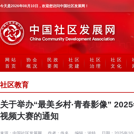
今天是
2026年08月10日
，欢迎您访问中国社区发展网！
网站
协会
民政
社区
社区
社区
首页
概况
要闻
党建
治理
文化
社区教育
关于举办“最美乡村·青春影像” 20
视频大赛的通知
来源：
中国社区发展网
作者：
佚名
编辑：
波特
日期：
2025年1